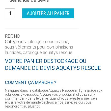
demande de devis
quantité
AJOUTER AU PANIER
de
Gant
AQUATYS
REF.
ND
3mm
Catégories :
plongée sous-marine
,
sous-vêtements pour combinaisons
humides
,
catalogue aquatys rescue
VOTRE PANIER DESTOCKAGE OU
DEMANDE DE DEVIS AQUATYS RESCUE
COMMENT ÇA MARCHE ?
Naviguez dans la catalogue Aquatys Rescue en ligne grâce aux
rubriques ci-dessous. Ajoutez vos produits et cliquez sur «
commander » dans le panier quand vous avez terminé : cela
enverra votre demande de devis à nos services qui vous
répondront au plus tôt.